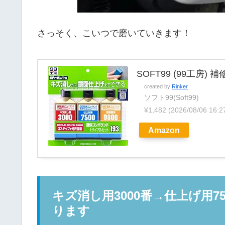
さっそく、こいつで磨いていきます！
SOFT99 (99工房
created by
Rinker
ソフト99(Soft99)
¥1,482
(2026/08/06 16
Amazon
キズ消し用3000番→仕上げ用7
ります