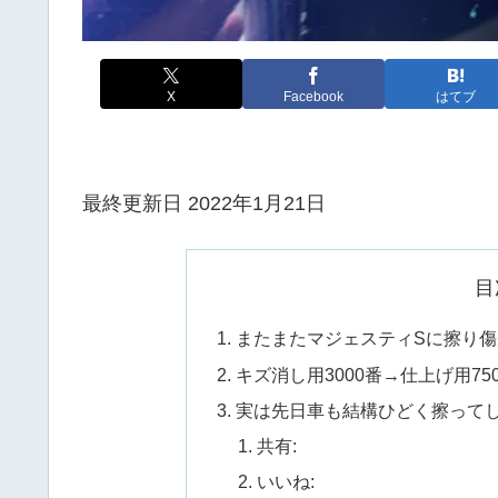
X
Facebook
はてブ
最終更新日 2022年1月21日
目
またまたマジェスティSに擦り傷
キズ消し用3000番→仕上げ用75
実は先日車も結構ひどく擦って
共有:
いいね: