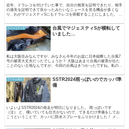
近年、ドラレコを付けていた事で、自分の無実を証明できたり、相手
の過失を証明できて良かったみたいなニュースを見る機会が多くな
り、わがマジェスティSにもドラレコを搭載することにしました。 購
入したのはAKEEYO「AKY-710PRO」 購入し...
台風でマジェスティSが横転して
マジェスティS
いました…
私は大阪住みなんですが、みなさん今年のお盆に日本縦断した台風7
号の被害大丈夫だったでしょうか？ 大阪はあまり台風の被害が出た
ことのない土地なんですが、今回の台風はきつかったですね。私のマ
ジェスティSはいつもマンションの駐輪場に停めているんで...
SSTR2024雨っぽいのでカッパ準
アイテム紹介
備
いよいよSSTR2024の発走が明日になりました。 雨っぽいです
（泣） と、嘆いていても仕方がないので、できるだけ準備をしてお
こうということで、カッパに防水スプレーをふりかけました！ メイ
ンで使うもののついでに他のカッパにも塗布しておきます...