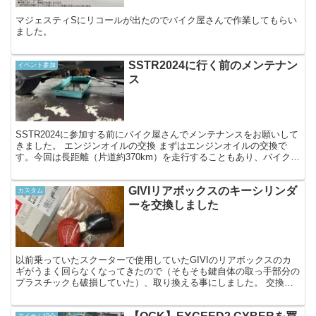
マジェスティSにリコールが出たのでバイク屋さんで作業してもらい
ました。
SSTR2024に行く前のメンテナン
イベント参加
ス
SSTR2024に参加する前にバイク屋さんでメンテナンスをお願いして
きました。 エンジンオイルの交換 まずはエンジンオイルの交換で
す。今回は長距離（片道約370km）を走行することもあり、バイクシ
ョップおすすめのグレードの高いオイルを入れて...
GIVIリアボックスのキーシリンダ
カスタム
ーを交換しました
以前乗っていたスクーターで使用していたGIVIのリアボックスのカ
ギがうまく回らなくなってきたので（そもそも鍵自体の取っ手部分の
プラスチックも破損していた）、取り換える事にしました。 交換前
の状態 交換前はこんな感じ。一見、鍵が貧相なこと以外...