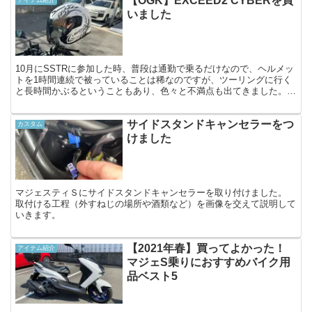
【OGK】EXCEED2 CYBERを買
アイテム紹介
いました
10月にSSTRに参加した時、普段は通勤で乗るだけなので、ヘルメッ
トを1時間連続で被っていることは稀なのですが、ツーリングに行く
と長時間かぶるということもあり、色々と不満点も出てきました。
今まで被っていたのが1万円以下の安物ジェットヘルメ...
サイドスタンドキャンセラーをつ
カスタム
けました
マジェスティＳにサイドスタンドキャンセラーを取り付けました。
取付ける工程（外すねじの場所や酒類など）を画像を交えて説明して
いきます。
【2021年春】買ってよかった！
アイテム紹介
マジェS乗りにおすすめバイク用
品ベスト5