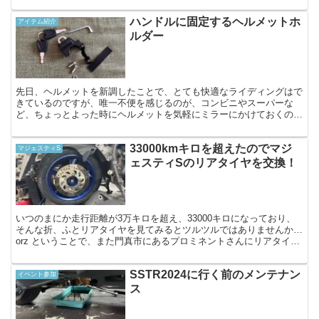
ハンドルに固定するヘルメットホ
アイテム紹介
ルダー
先日、ヘルメットを新調したことで、とても快適なライディングはで
きているのですが、唯一不便を感じるのが、コンビニやスーパーな
ど、ちょっとよった時にヘルメットを気軽にミラーにかけておくのが
心配になったことです。 以前は安物のメット＆それなりに汚...
33000kmキロを超えたのでマジ
マジェスティS
ェスティSのリアタイヤを交換！
いつのまにか走行距離が3万キロを超え、33000キロになっており、
そんな折、ふとリアタイヤを見てみるとツルツルではありませんか…
orz ということで、また門真市にあるプロミネントさんにリアタイヤ
を仕入れてもらい、交換してもらいました。 マフ...
SSTR2024に行く前のメンテナン
イベント参加
ス