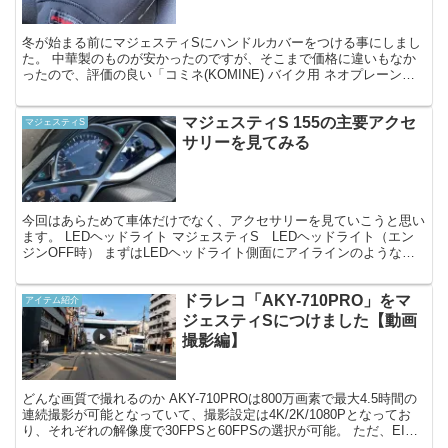
冬が始まる前にマジェスティSにハンドルカバーをつける事にしまし
た。 中華製のものが安かったのですが、そこまで価格に違いもなか
ったので、評価の良い「コミネ(KOMINE) バイク用 ネオプレーンハ
ンドルウォーマー/ハンドルカバー」を購入しまし...
マジェスティS 155の主要アクセ
マジェスティS
サリーを見てみる
今回はあらためて車体だけでなく、アクセサリーを見ていこうと思い
ます。 LEDヘッドライト マジェスティS LEDヘッドライト（エン
ジンOFF時） まずはLEDヘッドライト側面にアイラインのようなフ
チが付いていてかわいいです。光量はLEDだけ...
ドラレコ「AKY-710PRO」をマ
アイテム紹介
ジェスティSにつけました【動画
撮影編】
どんな画質で撮れるのか AKY-710PROは800万画素で最大4.5時間の
連続撮影が可能となっていて、撮影設定は4K/2K/1080Pとなってお
り、それぞれの解像度で30FPSと60FPSの選択が可能。 ただ、EIS
手ブレ補正機能について...