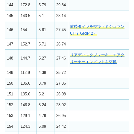
144
172.8
5.79
29.84
145
143.5
5.1
28.14
前後タイヤを交換（ミシュラン
146
154
5.61
27.45
CITY GRIP 2）
147
152.7
5.71
26.74
リアディスクブレーキ・エアク
148
144.7
5.27
27.46
リーナーエレメントを交換
149
112.9
4.39
25.72
150
105.6
3.79
27.86
151
135.6
5.2
26.08
152
146.8
5.24
28.02
153
129.1
4.79
26.95
154
124.3
5.09
24.42