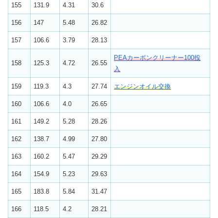
155
131.9
4.31
30.6
156
147
5.48
26.82
157
106.6
3.79
28.13
PEAカーボンクリーナー100投
158
125.3
4.72
26.55
入
159
119.3
4.3
27.74
エンジンオイル交換
160
106.6
4.0
26.65
161
149.2
5.28
28.26
162
138.7
4.99
27.80
163
160.2
5.47
29.29
164
154.9
5.23
29.63
165
183.8
5.84
31.47
166
118.5
4.2
28.21