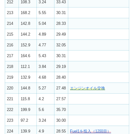
212
108.3
3.24
33.43
213
168.2
5.55
30.31
214
142.8
5.04
28.33
215
144.2
4.89
29.49
216
152.9
4.77
32.05
217
164.6
5.43
30.31
218
112.1
3.84
29.19
219
132.9
4.68
28.40
220
144.8
5.27
27.48
エンジンオイル交換
221
115.8
4.2
27.57
222
199.9
5.6
35.70
223
97.2
3.24
30.00
224
139.9
4.9
28.55
Fuel1を投入（12回目）