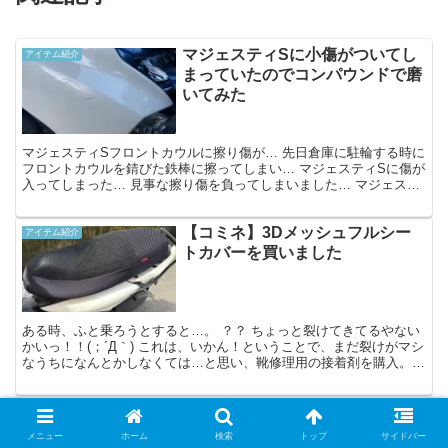
マジェスティSに小傷がついてし
アイテム紹介
まっていたのでコンパウンドで磨
いてみた
マジェスティSフロントカウルに擦り傷が… 先日倉庫に駐輪する時に
フロントカウルを錆びた鉄棒に擦ってしまい… マジェスティSに傷が
入ってしまった… 見事な擦り傷を負ってしまいました… マジェステ
ィS 擦り傷別角度から 濡れた布や洗剤をダスター...
【コミネ】3Dメッシュフルシー
アイテム紹介
トカバーを買いました
ある時、ふと乗ろうとすると…。 ？？ ちょっと裂けてきてるやない
かいっ！！(；´Д｀) これは、いかん！ということで、まだ裂けがマシ
なうちになんとかしなくては…と思い、靴修理用の接着剤を購入。
養生テープを貼って、、 ペットリと塗って… 伸...
マジェスティSの後輪に釘が刺さ
アイテム紹介
っていました…（パンク修理）
メニュー
ホーム
検索
トップ
サイドバー