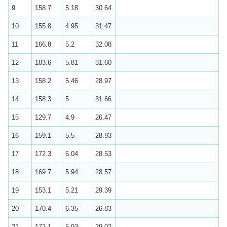
9
158.7
5.18
30.64
10
155.8
4.95
31.47
11
166.8
5.2
32.08
12
183.6
5.81
31.60
13
158.2
5.46
28.97
14
158.3
5
31.66
15
129.7
4.9
26.47
16
159.1
5.5
28.93
17
172.3
6.04
28.53
18
169.7
5.94
28.57
19
153.1
5.21
29.39
20
170.4
6.35
26.83
21
172.1
5.93
29.02