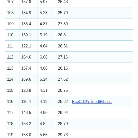
107
157.8
5.97
26.43
108
134.9
5.23
25.79
109
133.4
4.87
27.39
110
139.1
5.19
26.8
111
122.1
4.64
26.31
112
164.6
6.06
27.16
113
137.4
4.88
28.16
114
169.6
6.14
27.62
115
123.9
4.31
28.75
116
116.4
4.11
28.32
Fuel1を投入（9回目）
117
148.5
4.96
29.94
118
138.2
4.8
28.79
119
168.0
5.65
29.73