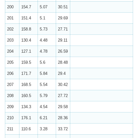
200
154.7
5.07
30.51
201
151.4
5.1
29.69
202
158.8
5.73
27.71
203
130.4
4.48
29.11
204
127.1
4.78
26.59
205
159.5
5.6
28.48
206
171.7
5.84
29.4
207
168.5
5.54
30.42
208
160.5
5.79
27.72
209
134.3
4.54
29.58
210
176.1
6.21
28.36
211
110.6
3.28
33.72