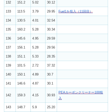
132
151.2
5.02
30.12
133
113.5
3.79
29.95
Fuel1を投入（11回目）
134
130.5
4.01
32.54
135
160.2
5.28
30.34
136
145.6
4.95
29.59
137
156.1
5.28
29.56
138
151.1
5.33
28.35
139
101.5
2.72
37.32
140
150.1
4.89
30.7
141
146.6
4.87
30.1
PEAカーボンクリーナー100投
142
159.3
4.15
30.93
入
143
148.7
5.9
25.20