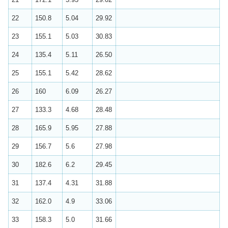
22
150.8
5.04
29.92
23
155.1
5.03
30.83
24
135.4
5.11
26.50
25
155.1
5.42
28.62
26
160
6.09
26.27
27
133.3
4.68
28.48
28
165.9
5.95
27.88
29
156.7
5.6
27.98
30
182.6
6.2
29.45
31
137.4
4.31
31.88
32
162.0
4.9
33.06
33
158.3
5.0
31.66