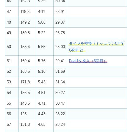
46
162.3
5.35
30.34
47
118.8
4.11
28.91
48
149.2
5.08
29.37
49
139.8
5.22
26.78
タイヤを交換（ミシュランCITY
50
155.4
5.55
28.00
GRIP 2）
51
169.4
5.76
29.41
Fuel1を投入（3回目）
52
163.5
5.16
31.69
53
171.8
5.43
31.64
54
136.5
4.51
30.27
55
143.5
4.71
30.47
56
125
4.43
28.22
57
131.3
4.65
28.24