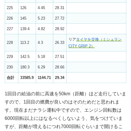
225
126
4.45
28.31
226
145
5.23
27.72
227
139.4
4.82
28.92
リア
タイヤを交換（ミシュラン
228
113.2
4.3
26.33
CITY GRIP 2）
229
142.5
5.18
27.51
230
180.3
6.29
28.66
合計
33585.9
1144.71
29.34
1回目の給油の前に高速を50km（距離）ほど走行していま
すので、1回目の燃費が良いのはそのためだと思われま
す。現在まだナラシ運転中ですので、エンジン回転数は
6000回転以上にはなるべくしないよう、気をつけていま
すが、距離が増えるにつれ7000回転ぐらいまで開けるこ