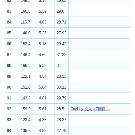
82
149.3
5.14
29.05
83
160.6
5.39
29.8
84
115.7
4.03
28.71
85
146.0
5.23
27.92
86
152.4
5.18
29.42
87
146.4
4.69
31.22
88
166.8
5.38
31
89
122.1
4.34
28.13
90
151.8
5.04
30.12
91
143.3
4.81
29.79
92
159.9
5.61
28.5
Fuel1を投入（7回目）
93
123.4
4.35
28.37
94
135.6
4.88
27.79