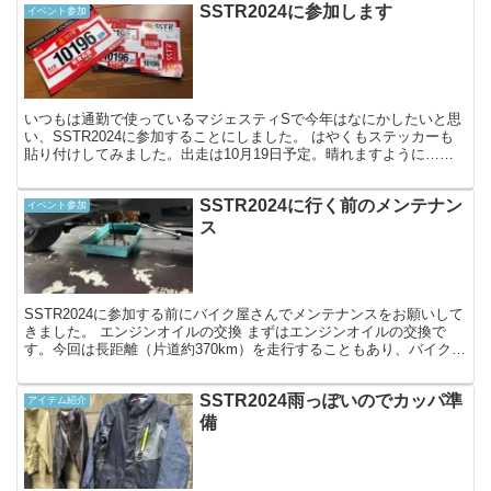
SSTR2024に参加します
イベント参加
いつもは通勤で使っているマジェスティSで今年はなにかしたいと思
い、SSTR2024に参加することにしました。 はやくもステッカーも
貼り付けしてみました。出走は10月19日予定。晴れますように……
申し込みした時に送付されてきたもの 左上から...
SSTR2024に行く前のメンテナン
イベント参加
ス
SSTR2024に参加する前にバイク屋さんでメンテナンスをお願いして
きました。 エンジンオイルの交換 まずはエンジンオイルの交換で
す。今回は長距離（片道約370km）を走行することもあり、バイクシ
ョップおすすめのグレードの高いオイルを入れて...
SSTR2024雨っぽいのでカッパ準
アイテム紹介
備