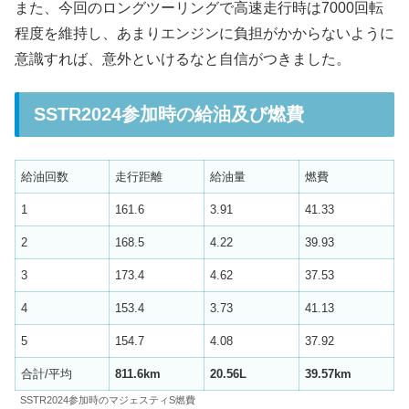
また、今回のロングツーリングで高速走行時は7000回転
程度を維持し、あまりエンジンに負担がかからないように
意識すれば、意外といけるなと自信がつきました。
SSTR2024参加時の給油及び燃費
給油回数
走行距離
給油量
燃費
1
161.6
3.91
41.33
2
168.5
4.22
39.93
3
173.4
4.62
37.53
4
153.4
3.73
41.13
5
154.7
4.08
37.92
合計/平均
811.6km
20.56L
39.57km
SSTR2024参加時のマジェスティS燃費