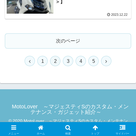
＞】
2023.12.22
次のページ
前
次
1
2
3
4
5
へ
へ
MotoLover ～マジェスティSのカスタム・メン
テナンス・ガジェット紹介～
© 2020 MotoLover ～マジェスティSのカスタム・メンテナン
ス・ガジェット紹介～.
メニュー
ホーム
検索
トップ
サイドバー