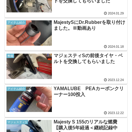
トを交換してもらいました
2024.01.29
MajestySにDr.Rubberを取り付け
アイテム紹介
ました。※動画あり
2024.01.18
マジェスティSの前後タイヤ・ベ
整備
ルトを交換してもらいました
2023.12.24
YAMALUBE PEAカーボンクリ
アイテム紹介
ーナー100投入
2023.12.22
Majesty S 155のリアルな燃費
マジェスティS
【購入後5年経過＜継続記録中